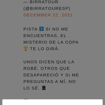
— BIRRATOUR
(@BIRRATOURESP)
DECEMBER 22, 2021
PISTA
SI NO ME
ENCUENTRAS, EL
MISTERIO DE LA COPA
TE LO DIRÁ.
UNOS DICEN QUE LA
ROBÉ, OTROS QUE
DESAPARECIÓ Y SI ME
PREGUNTAS A MÍ, NO
LO SÉ.
RT CITA ESTE TUIT