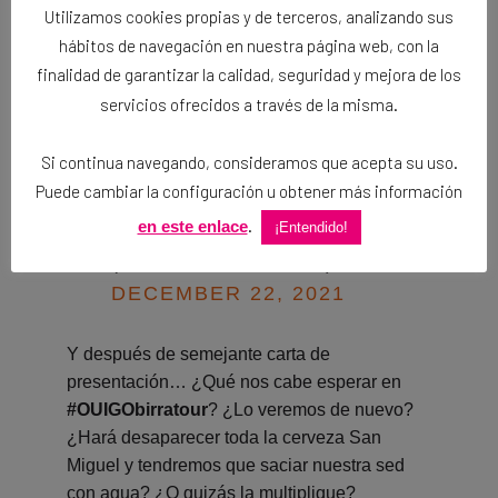
CON
Utilizamos cookies propias y de terceros, analizando sus
#OUIGOBIRRATOUR
Y
hábitos de navegación en nuestra página web, con la
finalidad de garantizar la calidad, seguridad y mejora de los
TU RESPUESTA
servicios ofrecidos a través de la misma.
10’
Si continua navegando, consideramos que acepta su uso.
PIC.TWITTER.COM/FDM
Puede cambiar la configuración u obtener más información
ESXJBVW
.
en este enlace
¡Entendido!
— BIRRATOUR
(@BIRRATOURESP)
DECEMBER 22, 2021
Y después de semejante carta de
presentación… ¿Qué nos cabe esperar en
#OUIGObirratour
? ¿Lo veremos de nuevo?
¿Hará desaparecer toda la cerveza San
Miguel y tendremos que saciar nuestra sed
con agua? ¿O quizás la multiplique?