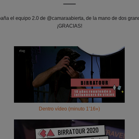
paña el equipo 2.0 de @camaraabierta, de la mano de dos gra
¡GRACIAS!
Dentro vídeo (minuto 1’16»)