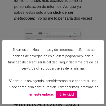
funcionalidades más exclusivas como la
personalización de informes. Así que ya
sabes, estás solo
a un click de ser
metricooler.
¡Yo no me lo pensaría dos veces!
Utilizamos cookies propias y de terceros, analizando sus
hábitos de navegación en nuestra página web, con la
finalidad de garantizar la calidad, seguridad y mejora de los
servicios ofrecidos a través de la misma.
METRICOOL, EL
Si continua navegando, consideramos que acepta su uso.
Puede cambiar la configuración u obtener más información
GRAN HERMANO DE
.
en este enlace
¡Entendido!
#BIRRATOUR 2021