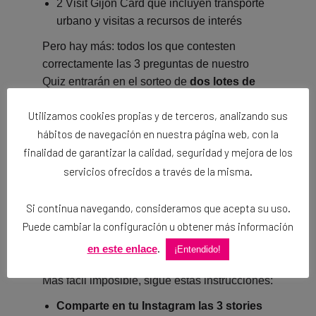
2 Visit Gijón Card que incluyen transporte
urbano y visitas a recursos de interés
Pero hay más: todos los que contesten
correctamente las 3 preguntas de nuestro
Quiz entrarán en el sorteo de
dos lotes de
productos gastro
valorados en 50€ cada
Utilizamos cookies propias y de terceros, analizando sus
uno.
hábitos de navegación en nuestra página web, con la
finalidad de garantizar la calidad, seguridad y mejora de los
¿CÓMO PARTICIPAR EN
servicios ofrecidos a través de la misma.
EL INSTAGRAM
Si continua navegando, consideramos que acepta su uso.
STORIES QUIZ DE
Puede cambiar la configuración u obtener más información
VISITA GIJÓN?
.
en este enlace
¡Entendido!
Más fácil imposible, sigue estas instrucciones:
Comparte en tu Instagram las 3 stories