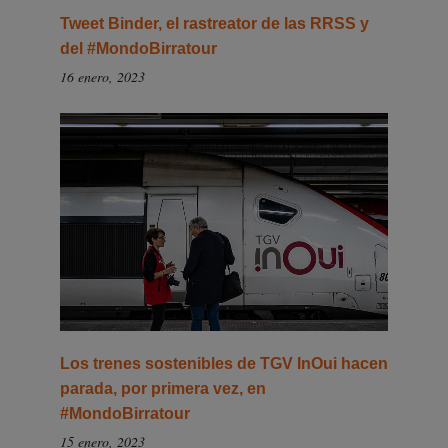
Tweet Binder, el rastreator de las RRSS y
del #MondoBirratour
16 enero, 2023
Los trenes sostenibles de TGV InOui hacen
parada, por primera vez, en
#MondoBirratour
15 enero, 2023