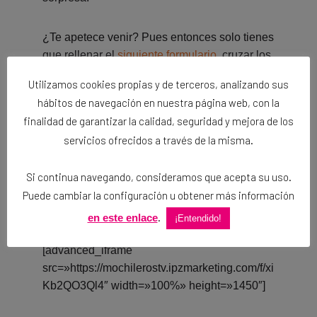
¿Te apetece venir? Pues entonces solo tienes
que rellenar el
siguiente formulario
, cruzar los
dedos y esperar a la confirmación por parte de
Utilizamos cookies propias y de terceros, analizando sus
RIA. Ellos mismos serán los que elegirán a
hábitos de navegación en nuestra página web, con la
los afortunados creadores de contenido para
finalidad de garantizar la calidad, seguridad y mejora de los
compartir charlas y buenos momentos.
servicios ofrecidos a través de la misma.
¡Suerte!
Si continua navegando, consideramos que acepta su uso.
Recuerda: con RIA siempre te lo pasarás en
Puede cambiar la configuración u obtener más información
grande, tanto en tus viajes como en
.
en este enlace
#MondoBirratour.
¡Entendido!
[advanced_iframe
src=»https://mochilerostv.ipzmarketing.com/f/xi
Kb2QO3Ql4″ width=»100%» height=»1450″]