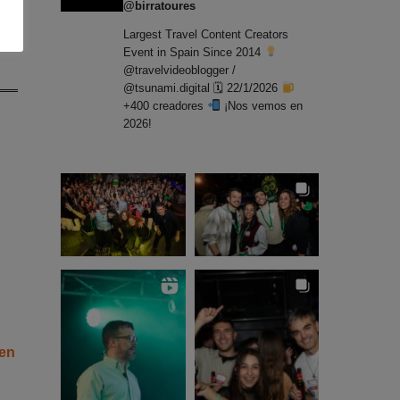
@birratoures
Largest Travel Content Creators
Event in Spain Since 2014
@travelvideoblogger /
@tsunami.digital 🗓 22/1/2026
+400 creadores
¡Nos vemos en
2026!
 en