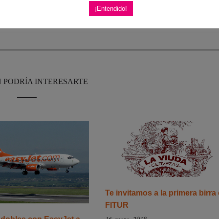
¡Entendido!
Tweet It
 PODRÍA INTERESARTE
Te invitamos a la primera birra
FITUR
16 enero, 2018