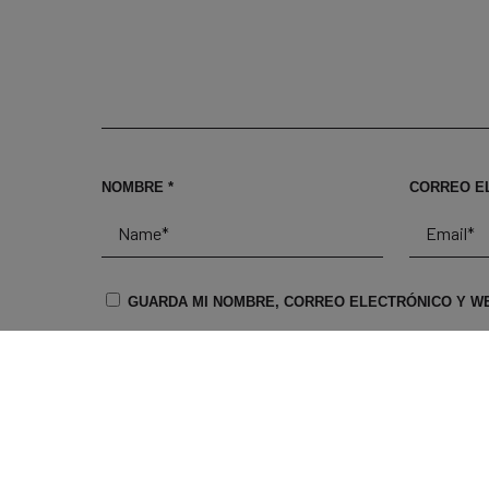
NOMBRE
*
CORREO E
GUARDA MI NOMBRE, CORREO ELECTRÓNICO Y WE
RECIBIR UN CORREO ELECTRÓNICO CON LOS SIGUIE
RECIBIR UN CORREO ELECTRÓNICO CON CADA NUEVA