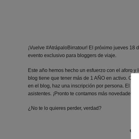
¡Vuelve #AtrápaloBirratour! El próximo jueves 18 
evento exclusivo para bloggers de viaje.
Este año hemos hecho un esfuerzo con el aforo y l
blog tiene que tener más de 1 AÑO en activo. Com
en el blog, haz una inscripción por persona. El vi
asistentes. ¡Pronto te contamos más novedades!
¿No te lo quieres perder, verdad?