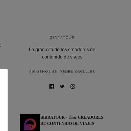
BIRRATOUR
e
La gran cita de los creadores de
contenido de viajes
SÍGUENOS EN REDES SOCIALES
bro
s
BIRRATOUR -
& CREADORES
DE CONTENIDO DE VIAJES