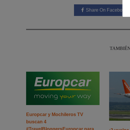
Share On Facebook
TAMBIÉN
Europcar y Mochileros TV
buscan 4
#TravelBloggersEuropcar para