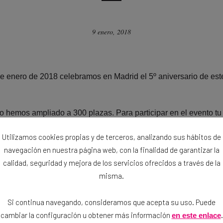
9 enero, 2018
de enero de 2018 celebramos en Madrid el 5º aniversario de est
o hemos ampliado a 300 plazas. Para participar en el evento tu
pleta todos los campos del formulario. Si sois más de un miem
Utilizamos cookies propias y de terceros, analizando sus hábitos de
ernes 12 de enero por la tarde-noche confirmaremos por email lo
navegación en nuestra página web, con la finalidad de garantizar la
calidad, seguridad y mejora de los servicios ofrecidos a través de la
misma.
Si continua navegando, consideramos que acepta su uso. Puede
#BIRRATOUR2018
cambiar la configuración u obtener más información
.
en este enlace