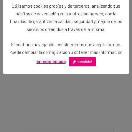
Utilizamos cookies propias y de terceros, analizando sus
hábitos de navegación en nuestra página web, con la
finalidad de garantizar la calidad, seguridad y mejora de los
Tu dirección de correo electrónico no será
servicios ofrecidos a través de la misma.
publicada.
Los campos obligatorios están
marcados con
*
Si continua navegando, consideramos que acepta su uso.
Puede cambiar la configuración u obtener más información
COMENTARIO
*
.
en este enlace
¡Entendido!