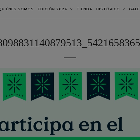
QUIÉNES SOMOS
EDICIÓN 2026
TIENDA
HISTÓRICO
GALE
8098831140879513_542165836