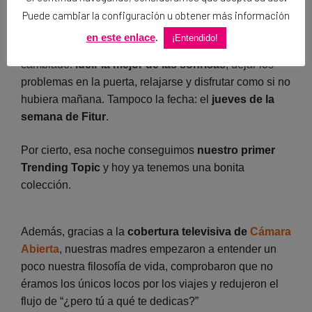
Puede cambiar la configuración u obtener más información
.
en este enlace
¡Entendido!
Desde entonces, los requisitos de entrada no han
cambiado:
lucir la mejor de las sonrisas
, dejar los
problemas en la puerta, relajarse y disfrutar como si no
hubiera mañana. Tampoco la fecha: el
jueves de la
semana de Fitur
.
Por cierto, esa noche conseguimos
nuestro primer
Trending Topic
y hoy ya tenemos una bonita
colección.
Además, gracias a la
cobertura televisiva de
Cámara
Abierta
, nuestras madres empezaron a entender un
poco nuestra filosofía de vida, comprobaron que no
éramos los únicos locos por los viajes y redujeron el
flujo de “¿pero tú a qué te dedicas?”